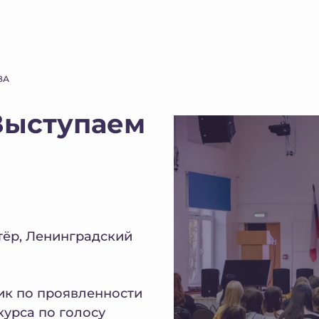
ВА
Выступаем
тёр, Ленинградский
ник по проявленности
 курса по голосу