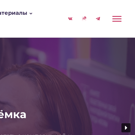
атериалы
ъёмка