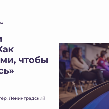
ВА
и
Как
ми, чтобы
сь»
тёр, Ленинградский