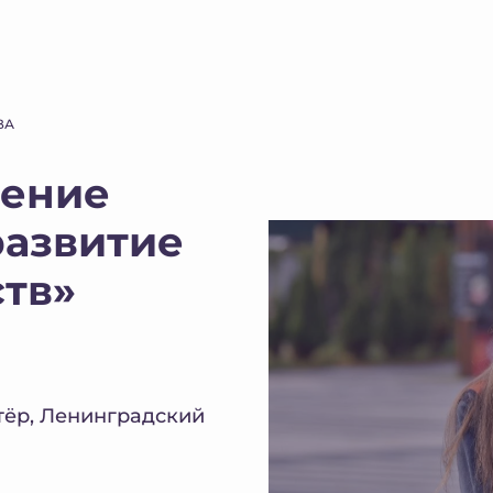
ВА
ление
развитие
ств»
тёр, Ленинградский