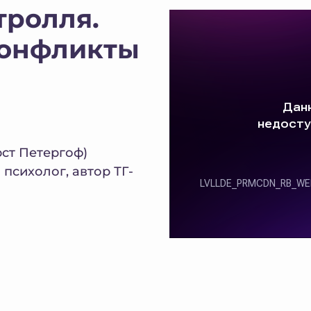
тролля.
конфликты
рст Петергоф)
психолог, автор ТГ-