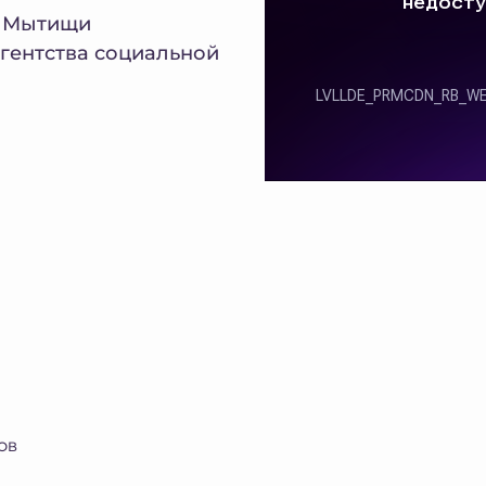
т Мытищи
гентства социальной
ОВ