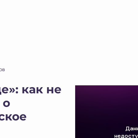
ОВ
е»: как не
 о
ское