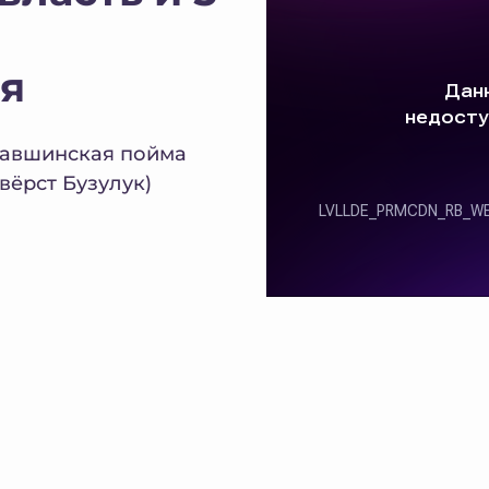
я
 Павшинская пойма
вёрст Бузулук)