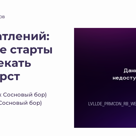
ОВ
атлений:
е старты
екать
ёрст
к Сосновый бор)
 Сосновый бор)