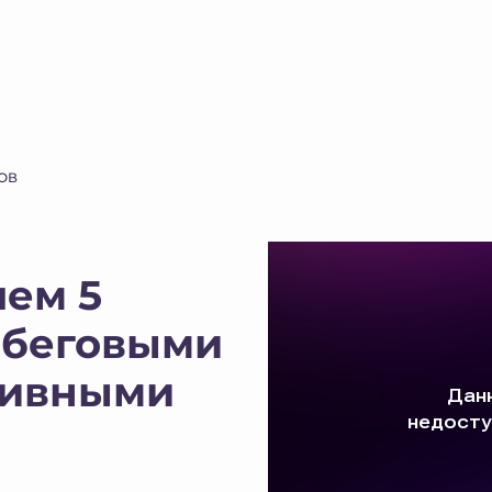
ОВ
чем 5
 беговыми
тивными