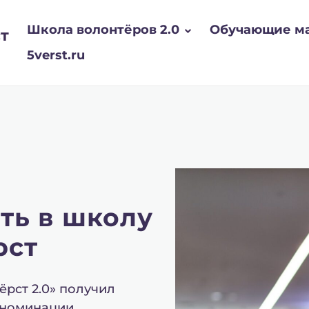
Школа волонтёров 2.0
Обучающие м
т
5verst.ru
ть в школу
рст
рст 2.0» получил
 номинации